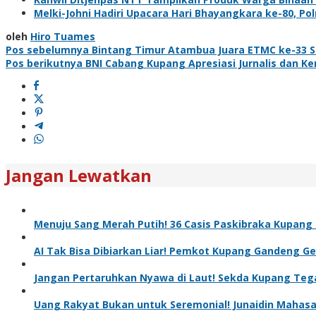
Melki-Johni Hadiri Upacara Hari Bhayangkara ke-80, Po
oleh
Hiro Tuames
Navigasi
Pos sebelumnya
Bintang Timur Atambua Juara ETMC ke-33 
Pos berikutnya
BNI Cabang Kupang Apresiasi Jurnalis dan 
pos
Jangan Lewatkan
Menuju Sang Merah Putih! 36 Casis Paskibraka Kupang 
AI Tak Bisa Dibiarkan Liar! Pemkot Kupang Gandeng Gere
Jangan Pertaruhkan Nyawa di Laut! Sekda Kupang Tega
Uang Rakyat Bukan untuk Seremonial! Junaidin Mahas