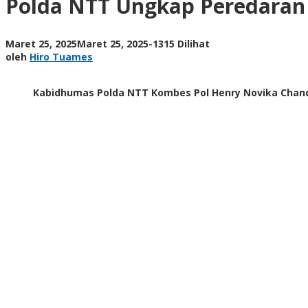
Polda NTT Ungkap Peredaran 1
14.000
Botol
Poppers,
oleh
Maret 25, 2025
Maret 25, 2025
-
1315 Dilihat
Dijual
Hiro
oleh
Hiro Tuames
Lewat
Tuames
TikTok
Kabidhumas Polda NTT Kombes Pol Henry Novika Chandra,