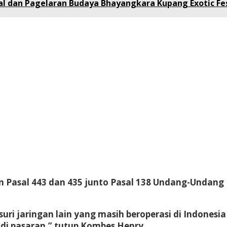
al dan Pagelaran Budaya Bhayangkara Kupang Exotic Fes
an Pasal 443 dan 435 junto Pasal 138 Undang-Undan
ri jaringan lain yang masih beroperasi di Indones
di pasaran,” tutup Kombes Henry.