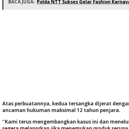
BACA JUGA:
Polda NTT Sukses Gelar Fashion Karnav
Atas perbuatannya, kedua tersangka dijerat deng
ancaman hukuman maksimal 12 tahun penjara.
“Kami terus mengembangkan kasus ini dan menelusu
segera melaporkan jika menemukan produk serupa 