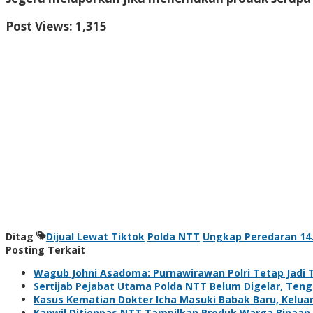
Post Views:
1,315
Ditag
Dijual Lewat Tiktok
Polda NTT
Ungkap Peredaran 14.
Posting Terkait
Wagub Johni Asadoma: Purnawirawan Polri Tetap Jadi 
Sertijab Pejabat Utama Polda NTT Belum Digelar, Teng
Kasus Kematian Dokter Icha Masuki Babak Baru, Kelua
Kanwil Ditjenpas NTT Tampilkan Produk Warga Binaan 