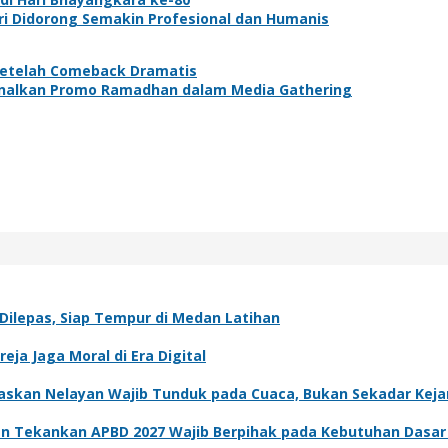
lri Didorong Semakin Profesional dan Humanis
Setelah Comeback Dramatis
Kenalkan Promo Ramadhan dalam Media Gathering
Dilepas, Siap Tempur di Medan Latihan
ja Jaga Moral di Era Digital
skan Nelayan Wajib Tunduk pada Cuaca, Bukan Sekadar Kejar
an Tekankan APBD 2027 Wajib Berpihak pada Kebutuhan Dasa