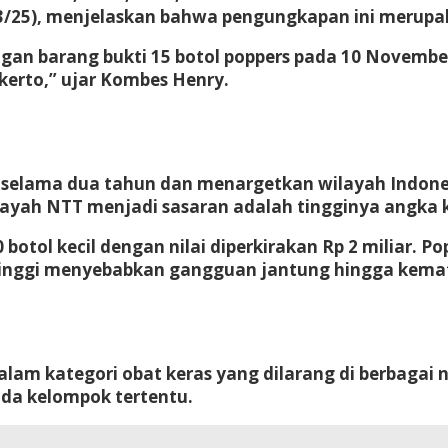
25/3/25), menjelaskan bahwa pengungkapan ini meru
an barang bukti 15 botol poppers pada 10 November
kerto,” ujar Kombes Henry.
si selama dua tahun dan menargetkan wilayah Indon
layah NTT menjadi sasaran adalah tingginya angka k
botol kecil dengan nilai diperkirakan Rp 2 miliar. Po
o tinggi menyebabkan gangguan jantung hingga kemat
am kategori obat keras yang dilarang di berbagai 
ada kelompok tertentu.