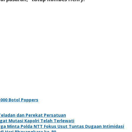
000 Botol Poppers
Teladan dan Perekat Persatuan
gat Mutasi Kapolri Telah Terlewati
rga Minta Polda NTT Fokus Usut Tuntas Dugaan Intimidasi
di Hari Bhayangkara ke-80