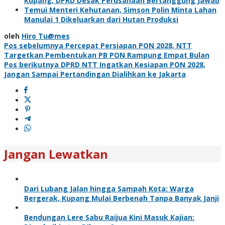
Kupang, DPRD Desak Perusahaan Bertanggung Jawab
Temui Menteri Kehutanan, Simson Polin Minta Lahan
Manulai 1 Dikeluarkan dari Hutan Produksi
oleh
Hiro Tu@mes
Navigasi
Pos sebelumnya
Percepat Persiapan PON 2028, NTT
Targetkan Pembentukan PB PON Rampung Empat Bulan
pos
Pos berikutnya
DPRD NTT Ingatkan Kesiapan PON 2028,
Jangan Sampai Pertandingan Dialihkan ke Jakarta
Jangan Lewatkan
Dari Lubang Jalan hingga Sampah Kota: Warga
Bergerak, Kupang Mulai Berbenah Tanpa Banyak Janji
Bendungan Lere Sabu Raijua Kini Masuk Kajian: