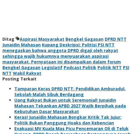
Ditag
Aspirasi Masyarakat
Bengkel Gagasan
DPRD NTT
Junaidin Mahasan
Kupang Deskripsi: Politisi PSI NTT
menegaskan bahwa anggota DPRD digaji oleh rakyat
sehingga wajib hukumnya menyuarakan aspirasi
masyarakat. Pernyataan ini disampaikan dalam forum
Bengkel Gagasan
Legislatif
Podcast Politik
Politik NTT
PSI
NTT
Wakil Rakyat
Posting Terkait
Tamparan Keras DPRD NTT: Pendidikan Amburadul,
Sekolah Malah Sibuk Berdagang
Uang Rakyat Bukan untuk Seremonial! Junaidin
Mahasan Tekankan APBD 2027 Wajib Berpihak pada
Kebutuhan Dasar Masyarakat
Keras! Junaidin Mahasan Bongkar Kritik Tak Jujur:
Politik Bukan Panggung Hoaks dan Kebencian
Evakuasi MV Kuala Mas Picu Pencemaran Oli di Teluk