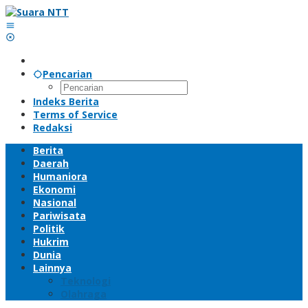
Lewati
ke
konten
Pencarian
Indeks Berita
Terms of Service
Redaksi
Berita
Daerah
Humaniora
Ekonomi
Nasional
Pariwisata
Politik
Hukrim
Dunia
Lainnya
Teknologi
Olahraga