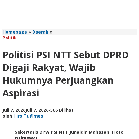
Politisi
Homepage
»
Daerah
»
PSI
Politik
NTT
Sebut
Politisi PSI NTT Sebut DPRD
DPRD
Digaji
Digaji Rakyat, Wajib
Rakyat,
Wajib
Hukumnya Perjuangkan
Hukumnya
Perjuangkan
Aspirasi
Aspirasi
oleh
Juli 7, 2026
Juli 7, 2026
-
566 Dilihat
Hiro
oleh
Hiro Tu@mes
Tu@mes
Sekertaris DPW PSI NTT Junaidin Mahasan. (Foto
Istimewa)