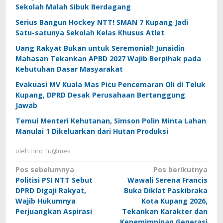
Sekolah Malah Sibuk Berdagang
Serius Bangun Hockey NTT! SMAN 7 Kupang Jadi
Satu-satunya Sekolah Kelas Khusus Atlet
Uang Rakyat Bukan untuk Seremonial! Junaidin
Mahasan Tekankan APBD 2027 Wajib Berpihak pada
Kebutuhan Dasar Masyarakat
Evakuasi MV Kuala Mas Picu Pencemaran Oli di Teluk
Kupang, DPRD Desak Perusahaan Bertanggung
Jawab
Temui Menteri Kehutanan, Simson Polin Minta Lahan
Manulai 1 Dikeluarkan dari Hutan Produksi
oleh
Hiro Tu@mes
Navigasi
Pos sebelumnya
Pos berikutnya
Politisi PSI NTT Sebut
Wawali Serena Francis
pos
DPRD Digaji Rakyat,
Buka Diklat Paskibraka
Wajib Hukumnya
Kota Kupang 2026,
Perjuangkan Aspirasi
Tekankan Karakter dan
Kepemimpinan Generasi