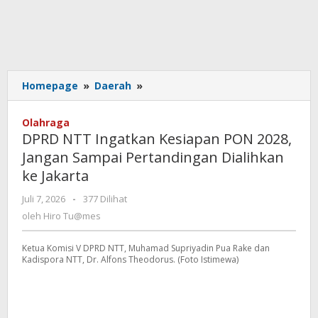
DPRD
Homepage
»
Daerah
»
NTT
Ingatkan
Olahraga
Kesiapan
DPRD NTT Ingatkan Kesiapan PON 2028,
PON
Jangan Sampai Pertandingan Dialihkan
2028,
ke Jakarta
Jangan
Sampai
oleh
Juli 7, 2026
-
377 Dilihat
Pertandingan
Hiro
oleh
Hiro Tu@mes
Dialihkan
Tu@mes
ke
Jakarta
Ketua Komisi V DPRD NTT, Muhamad Supriyadin Pua Rake dan
Kadispora NTT, Dr. Alfons Theodorus. (Foto Istimewa)