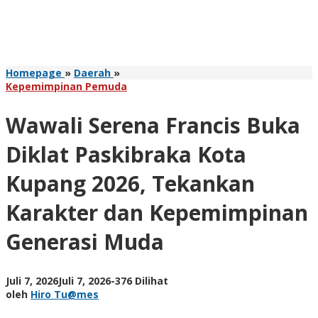
Wawali
Homepage
»
Daerah
»
Serena
Kepemimpinan Pemuda
Francis
Buka
Wawali Serena Francis Buka
Diklat
Paskibraka
Diklat Paskibraka Kota
Kota
Kupang
Kupang 2026, Tekankan
2026,
Tekankan
Karakter dan Kepemimpinan
Karakter
dan
Generasi Muda
Kepemimpinan
Generasi
Muda
oleh
Juli 7, 2026
Juli 7, 2026
-
376 Dilihat
Hiro
oleh
Hiro Tu@mes
Tu@mes