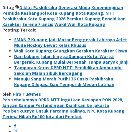
Ditag
Diklat Paskibraka
Generasi Muda
Kepemimpinan
Pemuda
Kesbangpol Kota Kupang
Kota Kupang.
NTT
Paskibraka Kota Kupang 2026
Pemkot Kupang
Pendidikan
Karakter
Serena Francis
Wakil Wali Kota Kupang
Posting Terkait
SMAN 7 Kupang Jadi Motor Penggerak Lahirnya Atlet
Muda Hockey Lewat Kelas Khusus
Wali Kota Kupang Gaungkan Gerakan Karakter Siswa
Dari Lubang Jalan hingga Sampah Kota: Warga
Bergerak, Kupang Mulai Berbenah Tanpa Banyak Janji
Tamparan Keras DPRD NTT: Pendidikan Amburadul,
Sekolah Malah Sibuk Berdagang
Menuju Sang Merah Putih! 36 Casis Paskibraka
Kupang Dilepas, Siap Tempur di Medan Latihan
oleh
Hiro Tu@mes
Navigasi
Pos sebelumnya
DPRD NTT Ingatkan Kesiapan PON 2028,
Jangan Sampai Pertandingan Dialihkan ke Jakarta
pos
Pos berikutnya
Untuk Pertama Kalinya, NPC Kota Kupang
Terima Hibah Rp100 Juta dari Pemkot