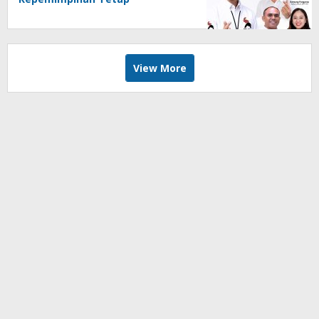
Membekas
View More