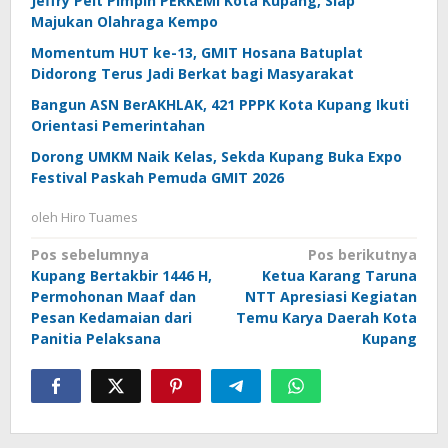
Jeffry Pelt Pimpin PERKEMI Kota Kupang, Siap
Majukan Olahraga Kempo
Momentum HUT ke-13, GMIT Hosana Batuplat
Didorong Terus Jadi Berkat bagi Masyarakat
Bangun ASN BerAKHLAK, 421 PPPK Kota Kupang Ikuti
Orientasi Pemerintahan
Dorong UMKM Naik Kelas, Sekda Kupang Buka Expo
Festival Paskah Pemuda GMIT 2026
oleh
Hiro Tuames
Navigasi
Pos sebelumnya
Pos berikutnya
Kupang Bertakbir 1446 H,
Ketua Karang Taruna
pos
Permohonan Maaf dan
NTT Apresiasi Kegiatan
Pesan Kedamaian dari
Temu Karya Daerah Kota
Panitia Pelaksana
Kupang