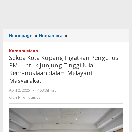
Sekda
Homepage
»
Humaniora
»
Kota
Kupang
Kemanusiaan
Ingatkan
Sekda Kota Kupang Ingatkan Pengurus
Pengurus
PMI untuk Junjung Tinggi Nilai
PMI
Kemanusiaan dalam Melayani
untuk
Junjung
Masyarakat
Tinggi
oleh
April 2, 2025
-
468 Dilihat
Nilai
Hiro
Kemanusiaan
oleh
Hiro Tuames
Tuames
dalam
Melayani
Masyarakat