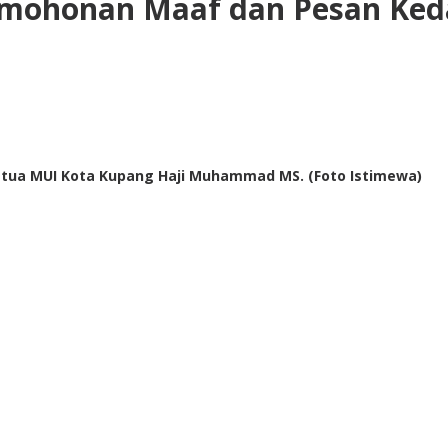
rmohonan Maaf dan Pesan Keda
etua MUI Kota Kupang Haji Muhammad MS. (Foto Istimewa)