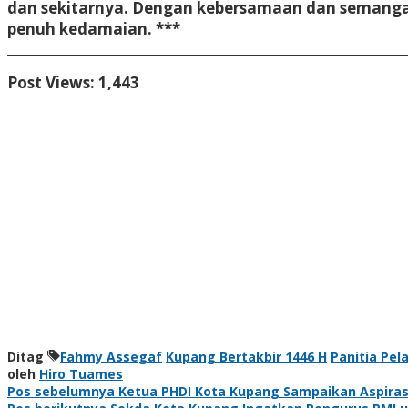
dan sekitarnya. Dengan kebersamaan dan semangat
penuh kedamaian. ***
Post Views:
1,443
Ditag
Fahmy Assegaf
Kupang Bertakbir 1446 H
Panitia Pel
oleh
Hiro Tuames
Navigasi
Pos sebelumnya
Ketua PHDI Kota Kupang Sampaikan Aspirasi