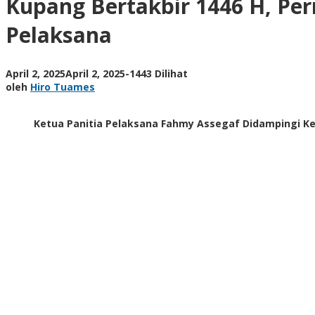
Kupang Bertakbir 1446 H, Pe
Permohonan
Maaf
Pelaksana
dan
Pesan
Kedamaian
oleh
April 2, 2025
April 2, 2025
-
1443 Dilihat
dari
Hiro
oleh
Hiro Tuames
Panitia
Tuames
Pelaksana
Ketua Panitia Pelaksana Fahmy Assegaf Didampingi K