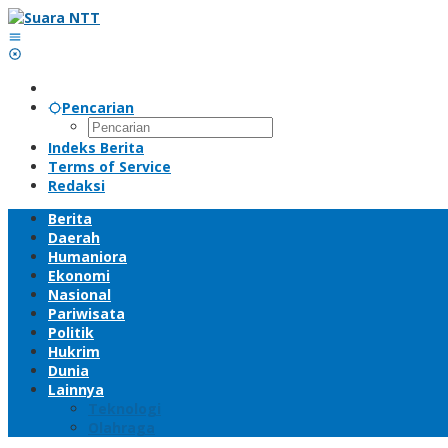
Lewati
ke
konten
Pencarian
Indeks Berita
Terms of Service
Redaksi
Berita
Daerah
Humaniora
Ekonomi
Nasional
Pariwisata
Politik
Hukrim
Dunia
Lainnya
Teknologi
Olahraga