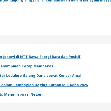
ntuk Junjung Tinggi Nilai Kemanusiaan dalam Melayani Masy
n Jokowi di NTT Bawa Energi Baru dan Positif
Kepemimpinan Tetap Membekas
ter Ledalero Galang Dana Lewat Konser Amal
er dalam Pembagian Daging Kurban Idul Adha 2026
i, Menginspirasi Negeri