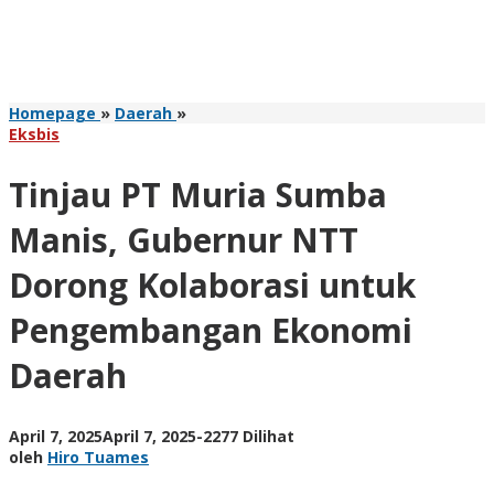
Tinjau
Homepage
»
Daerah
»
PT
Eksbis
Muria
Sumba
Tinjau PT Muria Sumba
Manis,
Gubernur
Manis, Gubernur NTT
NTT
Dorong
Dorong Kolaborasi untuk
Kolaborasi
untuk
Pengembangan Ekonomi
Pengembangan
Ekonomi
Daerah
Daerah
oleh
April 7, 2025
April 7, 2025
-
2277 Dilihat
Hiro
oleh
Hiro Tuames
Tuames