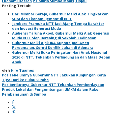
Ekonomi Daerah
PT Muria Sumba Manis
Tinjau
Posting Terkait
Dari Mimbar Gereja, Gubernur Melki Ajak Tingkatkan
SDM dan Ekonomi Jemaat di NTT
Jambore Pramuka NTT Jadi Ajang Tempa Karakter
dan Inovasi Generasi Muda
Audiensi Taruna Akpol, Gubernur Melki Ajak Generasi
Muda NTT Siap Bersaing di Sekolah Kedinasan
Gubernur Melki Ajak IKA Kupang Jadi Agen
Perdamaian, Soroti Konflik Lahan di Adonara
Gubernur Melki Buka Peringatan Hari Anak Nasional
2026 di NTT, Tekankan Perlindungan dan Masa Depan
Anak
oleh
Hiro Tuames
Navigasi
Pos sebelumnya
Gubernur NTT Lakukan Kunjungan Kerja
Tiga Hari ke Pulau Sumba
pos
Pos berikutnya
Gubernur NTT Tekankan Pemberdayaan
Produk Lokal dan Pengembangan UMKM dalam Rakor
Pembangunan di Sumba