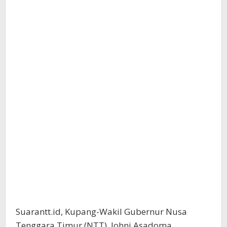
Suarantt.id, Kupang-Wakil Gubernur Nusa
Tenggara Timur (NTT), Johni Asadoma,