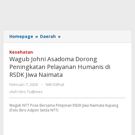
Wagub
Homepage
»
Daerah
»
Johni
Asadoma
Kesehatan
Dorong
Wagub Johni Asadoma Dorong
Peningkatan
Peningkatan Pelayanan Humanis di
Pelayanan
RSDK Jiwa Naimata
Humanis
di
oleh
Februari 7, 2026
-
946 Dilihat
RSDK
Hiro
oleh
Hiro Tu@mes
Jiwa
Tu@mes
Naimata
Wagub NTT Pose Bersama Pimpinan RSDK Jiwa Naimata Kupang.
(Foto Biro Adpim Setda NTT)