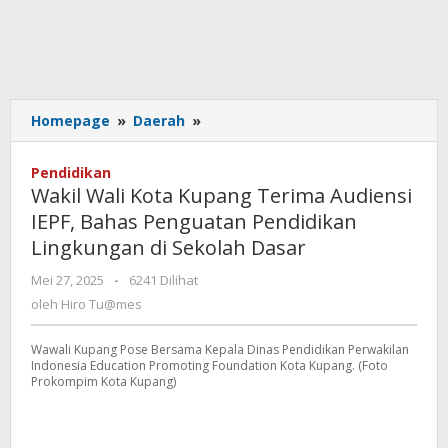
Wakil
Homepage
»
Daerah
»
Wali
Kota
Pendidikan
Kupang
Wakil Wali Kota Kupang Terima Audiensi
Terima
IEPF, Bahas Penguatan Pendidikan
Audiensi
Lingkungan di Sekolah Dasar
IEPF,
Bahas
oleh
Mei 27, 2025
-
6241 Dilihat
Penguatan
Hiro
oleh
Hiro Tu@mes
Pendidikan
Tu@mes
Lingkungan
di
Wawali Kupang Pose Bersama Kepala Dinas Pendidikan Perwakilan
Indonesia Education Promoting Foundation Kota Kupang. (Foto
Sekolah
Prokompim Kota Kupang)
Dasar