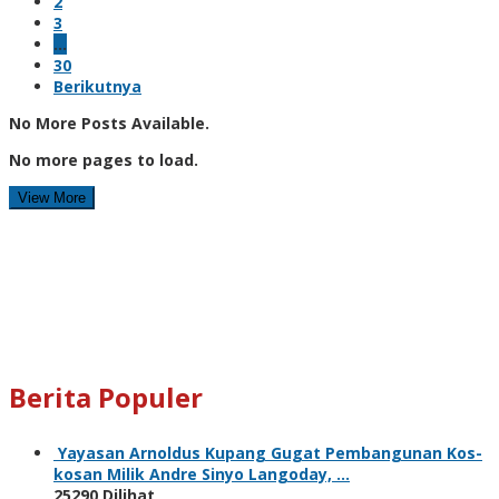
2
3
…
30
Berikutnya
No More Posts Available.
No more pages to load.
View More
Berita Populer
Yayasan Arnoldus Kupang Gugat Pembangunan Kos-
kosan Milik Andre Sinyo Langoday, …
25290 Dilihat