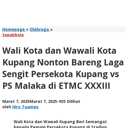
Wali
Homepage
»
Olahraga
»
Kota
Sepakbola
dan
Wawali
Wali Kota dan Wawali Kota
Kota
Kupang
Kupang Nonton Bareng Laga
Nonton
Bareng
Sengit Persekota Kupang vs
Laga
Sengit
PS Malaka di ETMC XXXIII
Persekota
Kupang
vs
PS
oleh
Maret 7, 2025
Maret 7, 2025
-
935 Dilihat
Malaka
Hiro
oleh
Hiro Tuames
di
Tuames
ETMC
XXXIII
Wali Kota dan Wawali Kupang Beri Semangat
kepada Pemain Persekota Kupang di Stadion