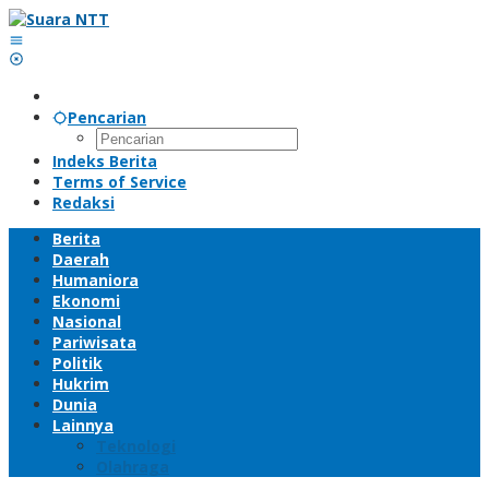
Lewati
ke
konten
Pencarian
Indeks Berita
Terms of Service
Redaksi
Berita
Daerah
Humaniora
Ekonomi
Nasional
Pariwisata
Politik
Hukrim
Dunia
Lainnya
Teknologi
Olahraga