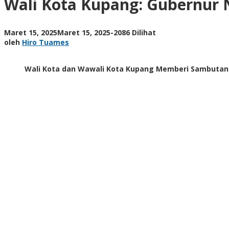
Wali Kota Kupang: Gubernur 
NTT
Melki
Laka
oleh
Maret 15, 2025
Maret 15, 2025
-
2086 Dilihat
Lena
Hiro
oleh
Hiro Tuames
Adalah
Tuames
Guru
Politik
Wali Kota dan Wawali Kota Kupang Memberi Sambutan d
Kami