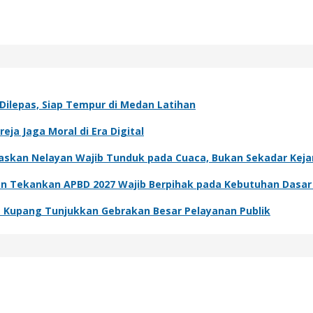
Dilepas, Siap Tempur di Medan Latihan
ja Jaga Moral di Era Digital
skan Nelayan Wajib Tunduk pada Cuaca, Bukan Sekadar Kejar
an Tekankan APBD 2027 Wajib Berpihak pada Kebutuhan Dasa
a Kupang Tunjukkan Gebrakan Besar Pelayanan Publik