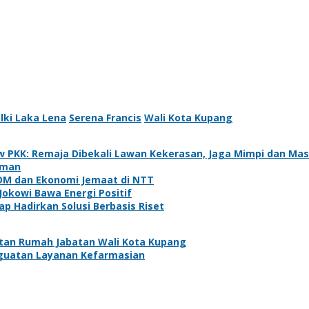
lki Laka Lena
Serena Francis
Wali Kota Kupang
w PKK: Remaja Dibekali Lawan Kekerasan, Jaga Mimpi dan Ma
aman
SDM dan Ekonomi Jemaat di NTT
Jokowi Bawa Energi Positif
 Hadirkan Solusi Berbasis Riset
tan Rumah Jabatan Wali Kota Kupang
nguatan Layanan Kefarmasian