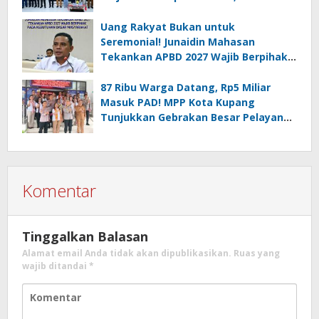
Sekadar Kejar Hasil
Uang Rakyat Bukan untuk
Seremonial! Junaidin Mahasan
Tekankan APBD 2027 Wajib Berpihak
pada Kebutuhan Dasar Masyarakat
87 Ribu Warga Datang, Rp5 Miliar
Masuk PAD! MPP Kota Kupang
Tunjukkan Gebrakan Besar Pelayanan
Publik
Komentar
Tinggalkan Balasan
Alamat email Anda tidak akan dipublikasikan.
Ruas yang
wajib ditandai
*