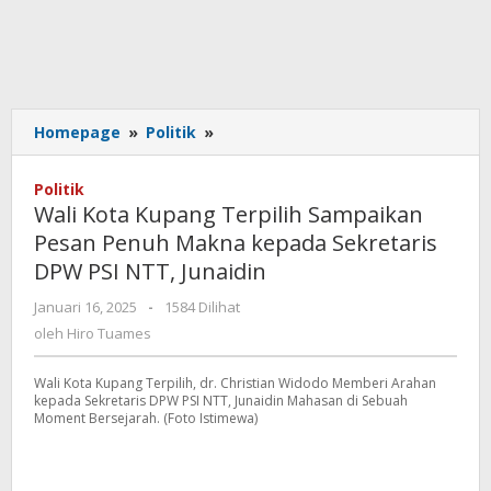
Wali
Homepage
»
Politik
»
Kota
Kupang
Politik
Terpilih
Wali Kota Kupang Terpilih Sampaikan
Sampaikan
Pesan Penuh Makna kepada Sekretaris
Pesan
DPW PSI NTT, Junaidin
Penuh
Makna
oleh
Januari 16, 2025
-
1584 Dilihat
kepada
Hiro
oleh
Hiro Tuames
Sekretaris
Tuames
DPW
PSI
Wali Kota Kupang Terpilih, dr. Christian Widodo Memberi Arahan
kepada Sekretaris DPW PSI NTT, Junaidin Mahasan di Sebuah
NTT,
Moment Bersejarah. (Foto Istimewa)
Junaidin