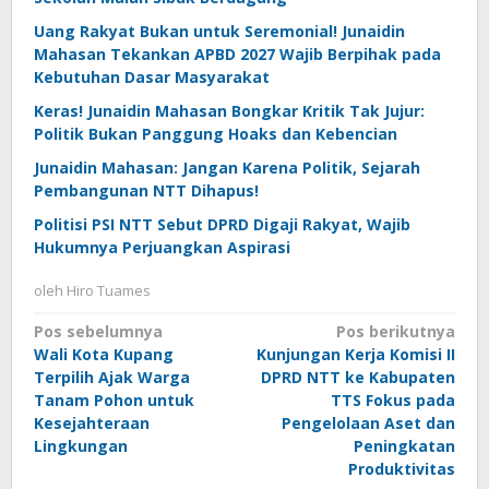
Uang Rakyat Bukan untuk Seremonial! Junaidin
Mahasan Tekankan APBD 2027 Wajib Berpihak pada
Kebutuhan Dasar Masyarakat
Keras! Junaidin Mahasan Bongkar Kritik Tak Jujur:
Politik Bukan Panggung Hoaks dan Kebencian
Junaidin Mahasan: Jangan Karena Politik, Sejarah
Pembangunan NTT Dihapus!
Politisi PSI NTT Sebut DPRD Digaji Rakyat, Wajib
Hukumnya Perjuangkan Aspirasi
oleh
Hiro Tuames
Navigasi
Pos sebelumnya
Pos berikutnya
Wali Kota Kupang
Kunjungan Kerja Komisi II
pos
Terpilih Ajak Warga
DPRD NTT ke Kabupaten
Tanam Pohon untuk
TTS Fokus pada
Kesejahteraan
Pengelolaan Aset dan
Lingkungan
Peningkatan
Produktivitas