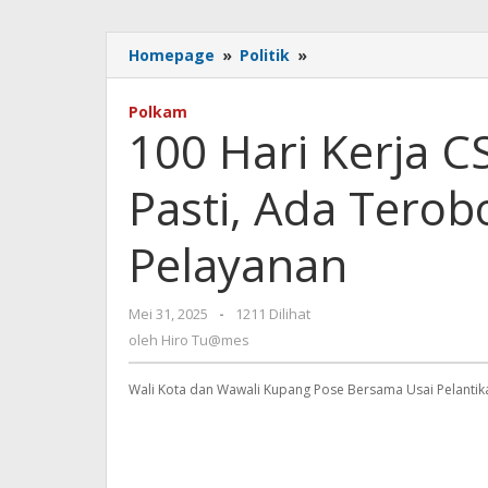
100
Homepage
»
Politik
»
Hari
Kerja
Polkam
CS-
100 Hari Kerja C
an:
Perlahan
Pasti, Ada Tero
Tapi
Pasti,
Ada
Pelayanan
Terobosan
dan
Semangat
oleh
Mei 31, 2025
-
1211 Dilihat
Pelayanan
Hiro
oleh
Hiro Tu@mes
Tu@mes
Wali Kota dan Wawali Kupang Pose Bersama Usai Pelantikan