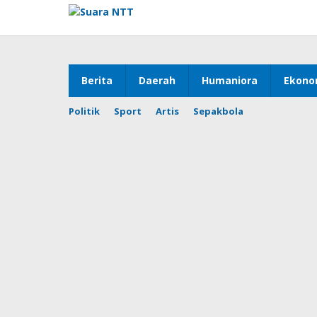
Lewati
ke
konten
Berita
Daerah
Humaniora
Ekono
Politik
Sport
Artis
Sepakbola