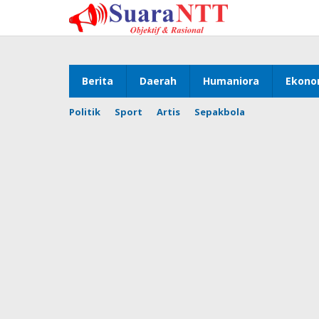
Lewati
ke
konten
Berita
Daerah
Humaniora
Ekono
Politik
Sport
Artis
Sepakbola