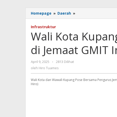
Wali
Homepage
»
Daerah
»
Kota
Kupang
Infrastruktur
Resmikan
Wali Kota Kupan
Sumur
Bor
di Jemaat GMIT 
di
Jemaat
GMIT
oleh
April 9, 2025
-
2813 Dilihat
Imanuel
Hiro
Oepura
oleh
Hiro Tuames
Tuames
Wali Kota dan Wawali Kupang Pose Bersama Pengurus Jema
Hiro)