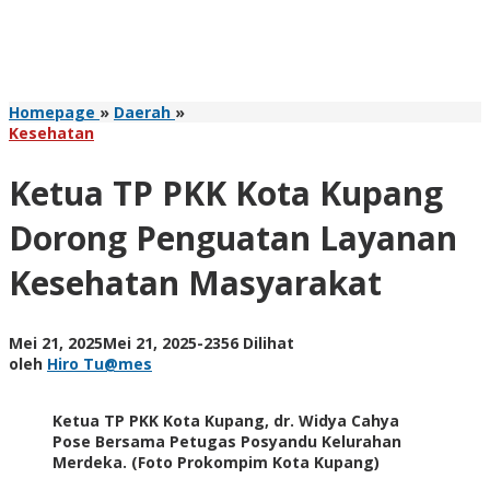
Ketua
Homepage
»
Daerah
»
TP
Kesehatan
PKK
Kota
Ketua TP PKK Kota Kupang
Kupang
Dorong
Dorong Penguatan Layanan
Penguatan
Layanan
Kesehatan Masyarakat
Kesehatan
Masyarakat
oleh
Mei 21, 2025
Mei 21, 2025
-
2356 Dilihat
Hiro
oleh
Hiro Tu@mes
Tu@mes
Ketua TP PKK Kota Kupang, dr. Widya Cahya
Pose Bersama Petugas Posyandu Kelurahan
Merdeka. (Foto Prokompim Kota Kupang)