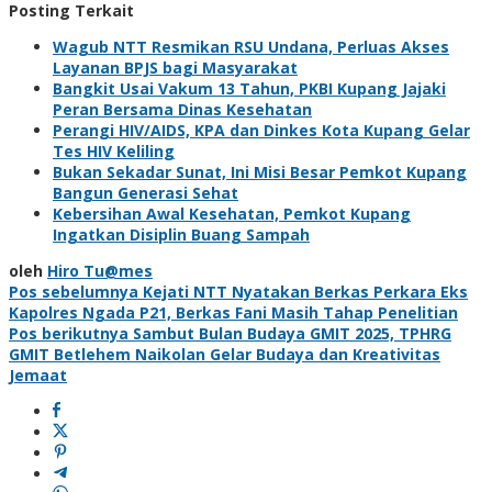
Posting Terkait
Wagub NTT Resmikan RSU Undana, Perluas Akses
Layanan BPJS bagi Masyarakat
Bangkit Usai Vakum 13 Tahun, PKBI Kupang Jajaki
Peran Bersama Dinas Kesehatan
Perangi HIV/AIDS, KPA dan Dinkes Kota Kupang Gelar
Tes HIV Keliling
Bukan Sekadar Sunat, Ini Misi Besar Pemkot Kupang
Bangun Generasi Sehat
Kebersihan Awal Kesehatan, Pemkot Kupang
Ingatkan Disiplin Buang Sampah
oleh
Hiro Tu@mes
Navigasi
Pos sebelumnya
Kejati NTT Nyatakan Berkas Perkara Eks
Kapolres Ngada P21, Berkas Fani Masih Tahap Penelitian
pos
Pos berikutnya
Sambut Bulan Budaya GMIT 2025, TPHRG
GMIT Betlehem Naikolan Gelar Budaya dan Kreativitas
Jemaat