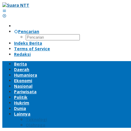
Lewati
ke
konten
Pencarian
Indeks Berita
Terms of Service
Redaksi
Berita
Daerah
Humaniora
Ekonomi
Nasional
Pariwisata
Politik
Hukrim
Dunia
Lainnya
Teknologi
Olahraga