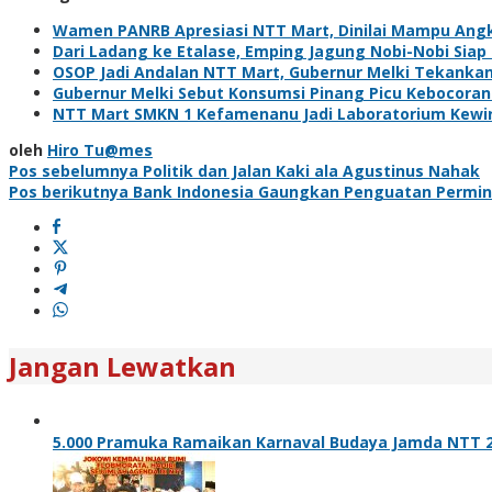
Wamen PANRB Apresiasi NTT Mart, Dinilai Mampu Ang
Dari Ladang ke Etalase, Emping Jagung Nobi-Nobi Sia
OSOP Jadi Andalan NTT Mart, Gubernur Melki Tekanka
Gubernur Melki Sebut Konsumsi Pinang Picu Kebocoran
NTT Mart SMKN 1 Kefamenanu Jadi Laboratorium Kewir
oleh
Hiro Tu@mes
Navigasi
Pos sebelumnya
Politik dan Jalan Kaki ala Agustinus Nahak
Pos berikutnya
Bank Indonesia Gaungkan Penguatan Permint
pos
Jangan Lewatkan
5.000 Pramuka Ramaikan Karnaval Budaya Jamda NTT 2