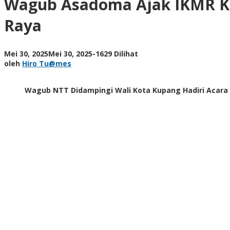
Wagub Asadoma Ajak IKMR K
Kupang
Promosikan
Raya
Produk
Lokal
dan
oleh
Mei 30, 2025
Mei 30, 2025
-
1629 Dilihat
UMKM
Hiro
oleh
Hiro Tu@mes
Manggarai
Tu@mes
Raya
Wagub NTT Didampingi Wali Kota Kupang Hadiri Acara K