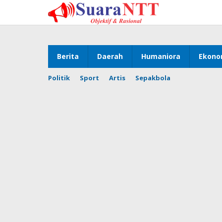
Lewati
ke
konten
Berita
Daerah
Humaniora
Ekono
Politik
Sport
Artis
Sepakbola