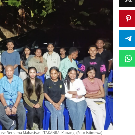
Pose Bersama Mahasiswa ITAKANRAI Kupang. (Foto Istimewa)