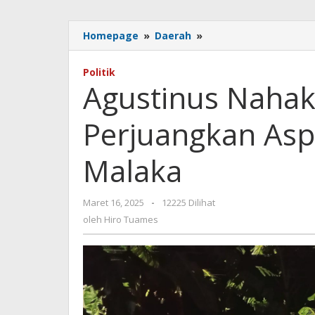
Agustinus
Homepage
»
Daerah
»
Nahak
Berkomitmen
Politik
Perjuangkan
Agustinus Naha
Aspirasi
Masyarakat
Perjuangkan Asp
Malaka
Malaka
oleh
Maret 16, 2025
-
12225 Dilihat
Hiro
oleh
Hiro Tuames
Tuames