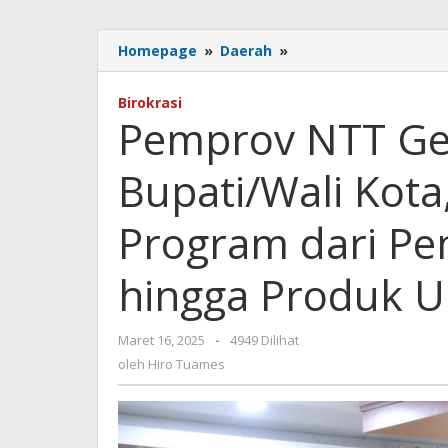
Pemprov
Homepage
»
Daerah
»
NTT
Gelar
Birokrasi
Rakor
Pemprov NTT Ge
Bersama
Bupati/Wali
Bupati/Wali Kota
Kota,
Bahas
Sinkronisasi
Program dari P
Program
dari
hingga Produk 
Pemerataan
Ekonomi
hingga
oleh
Maret 16, 2025
-
4949 Dilihat
Produk
Hiro
oleh
Hiro Tuames
Unggulan
Tuames