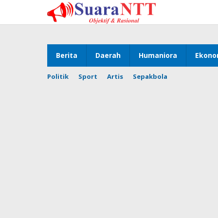
Lewati
ke
konten
Berita
Daerah
Humaniora
Ekono
Politik
Sport
Artis
Sepakbola