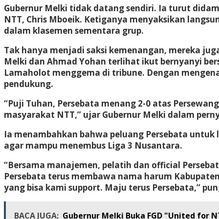
Gubernur Melki tidak datang sendiri. Ia turut did
NTT, Chris Mboeik. Ketiganya menyaksikan langsung
dalam klasemen sementara grup.
Tak hanya menjadi saksi kemenangan, mereka juga l
Melki dan Ahmad Yohan terlihat ikut bernyanyi be
Lamaholot menggema di tribune. Dengan mengenak
pendukung.
“Puji Tuhan, Persebata menang 2-0 atas Persewan
masyarakat NTT,” ujar Gubernur Melki dalam pern
Ia menambahkan bahwa peluang Persebata untuk lol
agar mampu menembus Liga 3 Nusantara.
“Bersama manajemen, pelatih dan official Perseba
Persebata terus membawa nama harum Kabupaten Le
yang bisa kami support. Maju terus Persebata,” pu
BACA JUGA:
Gubernur Melki Buka FGD "United for 