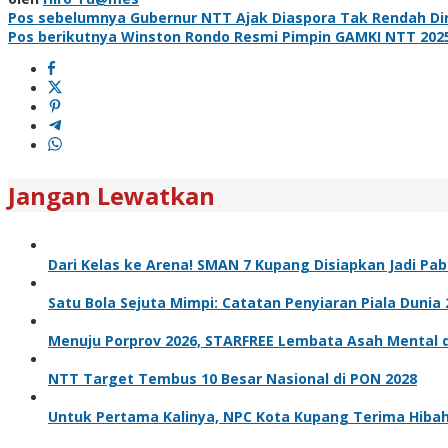
Navigasi
Pos sebelumnya
Gubernur NTT Ajak Diaspora Tak Rendah Dir
Pos berikutnya
Winston Rondo Resmi Pimpin GAMKI NTT 2025
pos
Jangan Lewatkan
Dari Kelas ke Arena! SMAN 7 Kupang Disiapkan Jadi Pa
Satu Bola Sejuta Mimpi: Catatan Penyiaran Piala Duni
Menuju Porprov 2026, STARFREE Lembata Asah Mental 
NTT Target Tembus 10 Besar Nasional di PON 2028
Untuk Pertama Kalinya, NPC Kota Kupang Terima Hibah