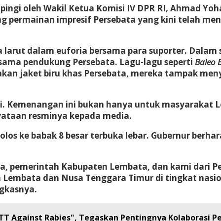
ampingi oleh Wakil Ketua Komisi IV DPR RI, Ahmad Y
 permainan impresif Persebata yang kini telah meng
arut dalam euforia bersama para suporter. Dalam se
rsama pendukung Persebata. Lagu-lagu seperti
Baleo 
an jaket biru khas Persebata, mereka tampak men
gi. Kemenangan ini bukan hanya untuk masyarakat L
yataan resminya kepada media.
os ke babak 8 besar terbuka lebar. Gubernur berha
ta, pemerintah Kabupaten Lembata, dan kami dari P
mbata dan Nusa Tenggara Timur di tingkat nasiona
ngkasnya.
NTT Against Rabies", Tegaskan Pentingnya Kolaborasi 