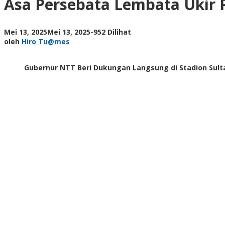
Asa Persebata Lembata Ukir P
Prestasi
di
Kancah
oleh
Mei 13, 2025
Mei 13, 2025
-
952 Dilihat
Nasional,
Hiro
oleh
Hiro Tu@mes
Gubernur
Tu@mes
Melki
Beri
Gubernur NTT Beri Dukungan Langsung di Stadion Sulta
Dukungan