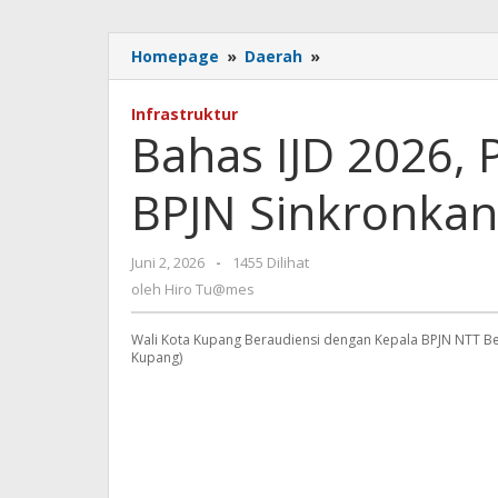
Bahas
Homepage
»
Daerah
»
IJD
2026,
Infrastruktur
Pemkot
Bahas IJD 2026,
Kupang
dan
BPJN Sinkronkan
BPJN
Sinkronkan
Program
oleh
Juni 2, 2026
-
1455 Dilihat
Infrastruktur
Hiro
oleh
Hiro Tu@mes
Tu@mes
Wali Kota Kupang Beraudiensi dengan Kepala BPJN NTT Be
Kupang)