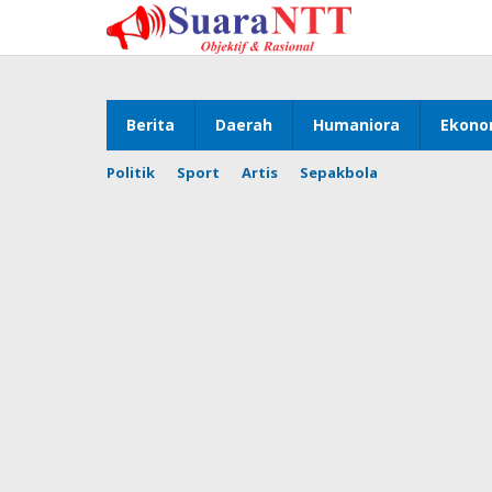
Lewati
ke
konten
Berita
Daerah
Humaniora
Ekono
Politik
Sport
Artis
Sepakbola