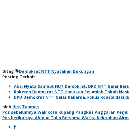
Ditag
Demokrat NTT
Nyatakan Dukungan
Posting Terkait
Aksi Nyata Sambut HUT Demokrat, DPD NTT Gelar Ber
Rakerda Demokrat NTT Hadirkan Sejumlah Tokoh Nasi
DPD Demokrat NTT Gelar Rakerda, Fokus Konsolidasi d
oleh
Hiro Tuames
Navigasi
Pos sebelumnya
Wali Kota Kupang Pangkas Anggaran Perjalan
Pos berikutnya
Ahmad Talib Bersama Warga Kelurahan Airm
pos