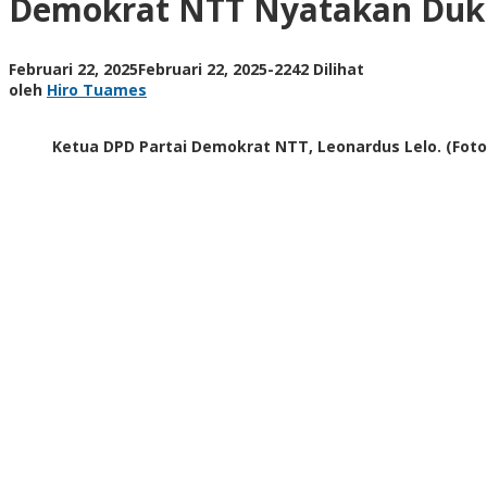
Demokrat NTT Nyatakan Duku
untuk
AHY
di
oleh
Februari 22, 2025
Februari 22, 2025
-
2242 Dilihat
Kongres
Hiro
oleh
Hiro Tuames
VI
Tuames
Ketua DPD Partai Demokrat NTT, Leonardus Lelo. (Fo