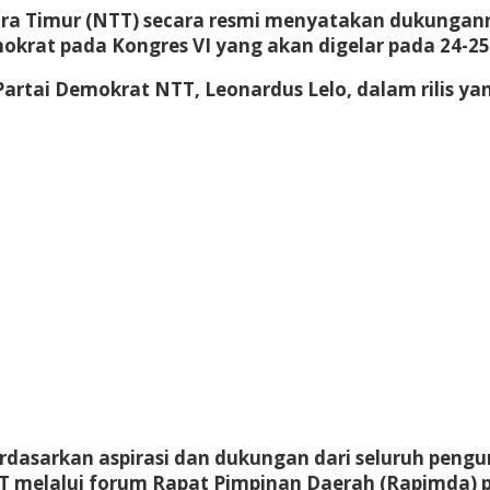
ara Timur (NTT) secara resmi menyatakan dukungan
rat pada Kongres VI yang akan digelar pada 24-25 F
Partai Demokrat NTT,
Leonardus Lelo
, dalam rilis y
rdasarkan aspirasi dan dukungan dari seluruh peng
TT melalui forum
Rapat Pimpinan Daerah (Rapimda)
p