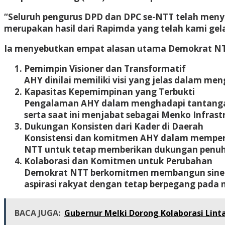
“Seluruh pengurus DPD dan DPC se-NTT telah meny
merupakan hasil dari Rapimda yang telah kami gelar
Ia menyebutkan empat alasan utama Demokrat N
Pemimpin Visioner dan Transformatif
AHY dinilai memiliki visi yang jelas dalam me
Kapasitas Kepemimpinan yang Terbukti
Pengalaman AHY dalam menghadapi tantangan 
serta saat ini menjabat sebagai
Menko Infrast
Dukungan Konsisten dari Kader di Daerah
Konsistensi dan komitmen AHY dalam memper
NTT untuk tetap memberikan dukungan penuh
Kolaborasi dan Komitmen untuk Perubahan
Demokrat NTT berkomitmen membangun siner
aspirasi rakyat dengan tetap berpegang pada n
BACA JUGA:
Gubernur Melki Dorong Kolaborasi Lin