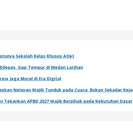
atunya Sekolah Kelas Khusus Atlet
Dilepas, Siap Tempur di Medan Latihan
ja Jaga Moral di Era Digital
skan Nelayan Wajib Tunduk pada Cuaca, Bukan Sekadar Kejar
an Tekankan APBD 2027 Wajib Berpihak pada Kebutuhan Dasa