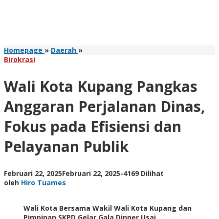
Wali
Homepage
»
Daerah
»
Kota
Birokrasi
Kupang
Pangkas
Wali Kota Kupang Pangkas
Anggaran
Perjalanan
Anggaran Perjalanan Dinas,
Dinas,
Fokus
Fokus pada Efisiensi dan
pada
Efisiensi
Pelayanan Publik
dan
Pelayanan
Publik
oleh
Februari 22, 2025
Februari 22, 2025
-
4169 Dilihat
Hiro
oleh
Hiro Tuames
Tuames
Wali Kota Bersama Wakil Wali Kota Kupang dan
Pimpinan SKPD Gelar Gala Dinner Usai