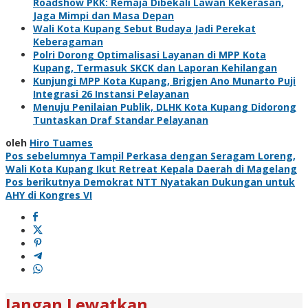
Roadshow PKK: Remaja Dibekali Lawan Kekerasan,
Jaga Mimpi dan Masa Depan
Wali Kota Kupang Sebut Budaya Jadi Perekat
Keberagaman
Polri Dorong Optimalisasi Layanan di MPP Kota
Kupang, Termasuk SKCK dan Laporan Kehilangan
Kunjungi MPP Kota Kupang, Brigjen Ano Munarto Puji
Integrasi 26 Instansi Pelayanan
Menuju Penilaian Publik, DLHK Kota Kupang Didorong
Tuntaskan Draf Standar Pelayanan
oleh
Hiro Tuames
Navigasi
Pos sebelumnya
Tampil Perkasa dengan Seragam Loreng,
Wali Kota Kupang Ikut Retreat Kepala Daerah di Magelang
pos
Pos berikutnya
Demokrat NTT Nyatakan Dukungan untuk
AHY di Kongres VI
Jangan Lewatkan