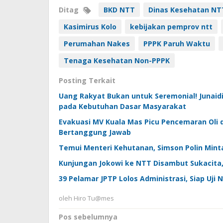
Ditag
BKD NTT
Dinas Kesehatan NT
Kasimirus Kolo
kebijakan pemprov ntt
Perumahan Nakes
PPPK Paruh Waktu
Tenaga Kesehatan Non-PPPK
Posting Terkait
Uang Rakyat Bukan untuk Seremonial! Junai
pada Kebutuhan Dasar Masyarakat
Evakuasi MV Kuala Mas Picu Pencemaran Oli 
Bertanggung Jawab
Temui Menteri Kehutanan, Simson Polin Minta
Kunjungan Jokowi ke NTT Disambut Sukacit
39 Pelamar JPTP Lolos Administrasi, Siap Uji
oleh
Hiro Tu@mes
Navigasi
Pos sebelumnya