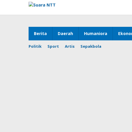
Lewati
ke
konten
Berita
Daerah
Humaniora
Ekono
Politik
Sport
Artis
Sepakbola