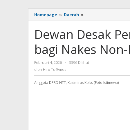
Dewan
Homepage
»
Daerah
»
Desak
Pemprov
Dewan Desak Pem
NTT
Cari
bagi Nakes Non
Solusi
bagi
Nakes
oleh
Februari 4, 2026
-
3396 Dilihat
Non-
Hiro
PPPK
oleh
Hiro Tu@mes
Tu@mes
Anggota DPRD NTT, Kasimirus Kolo. (Foto Istimewa)