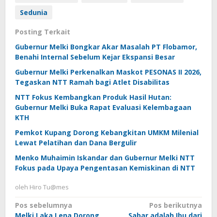
Sedunia
Posting Terkait
Gubernur Melki Bongkar Akar Masalah PT Flobamor,
Benahi Internal Sebelum Kejar Ekspansi Besar
Gubernur Melki Perkenalkan Maskot PESONAS II 2026,
Tegaskan NTT Ramah bagi Atlet Disabilitas
NTT Fokus Kembangkan Produk Hasil Hutan:
Gubernur Melki Buka Rapat Evaluasi Kelembagaan
KTH
Pemkot Kupang Dorong Kebangkitan UMKM Milenial
Lewat Pelatihan dan Dana Bergulir
Menko Muhaimin Iskandar dan Gubernur Melki NTT
Fokus pada Upaya Pengentasan Kemiskinan di NTT
oleh
Hiro Tu@mes
Navigasi
Pos sebelumnya
Pos berikutnya
Melki Laka Lena Dorong
Sabar adalah Ibu dari