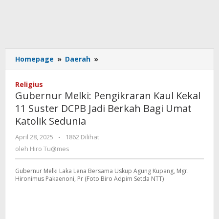
Gubernur
Homepage
»
Daerah
»
Melki:
Pengikraran
Religius
Kaul
Gubernur Melki: Pengikraran Kaul Kekal
Kekal
11 Suster DCPB Jadi Berkah Bagi Umat
11
Katolik Sedunia
Suster
DCPB
oleh
April 28, 2025
-
1862 Dilihat
Jadi
Hiro
oleh
Hiro Tu@mes
Berkah
Tu@mes
Bagi
Umat
Gubernur Melki Laka Lena Bersama Uskup Agung Kupang, Mgr.
Hironimus Pakaenoni, Pr (Foto Biro Adpim Setda NTT)
Katolik
Sedunia