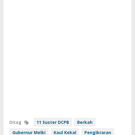
Ditag
11 Suster DCPB
Berkah
Gubernur Melki
Kaul Kekal
Pengikraran