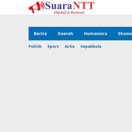
Lewati
ke
konten
Berita
Daerah
Humaniora
Ekono
Politik
Sport
Artis
Sepakbola