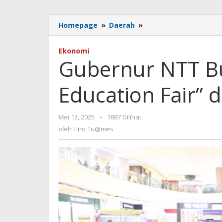
Gubernur
Homepage
»
Daerah
»
NTT
Buka
Ekonomi
“Bali
Gubernur NTT Bu
Nusra
Education
Education Fair” 
Fair”
di
Lippo
oleh
Mei 13, 2025
-
1887 Dilihat
Plaza
Hiro
Kupang
oleh
Hiro Tu@mes
Tu@mes