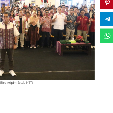
o Biro Adpim Setda NTT)