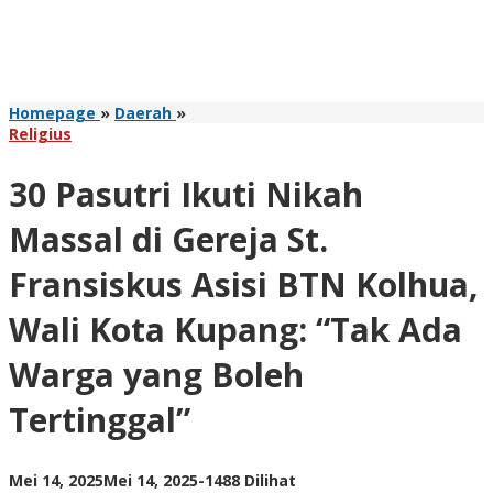
30
Homepage
»
Daerah
»
Pasutri
Religius
Ikuti
Nikah
30 Pasutri Ikuti Nikah
Massal
di
Massal di Gereja St.
Gereja
St.
Fransiskus Asisi BTN Kolhua,
Fransiskus
Asisi
Wali Kota Kupang: “Tak Ada
BTN
Kolhua,
Warga yang Boleh
Wali
Kota
Kupang:
Tertinggal”
“Tak
Ada
Warga
oleh
Mei 14, 2025
Mei 14, 2025
-
1488 Dilihat
yang