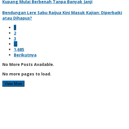
Kupang Mulai Berbenah Tanpa Banyak Janji
Bendungan Lere Sabu Raijua Kini Masuk Kajian: Diperbaiki
atau Dihapus?
1
2
3
…
1,685
Berikutnya
No More Posts Available.
No more pages to load.
View More