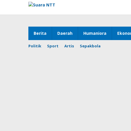
Lewati
ke
konten
Berita
Daerah
Humaniora
Ekono
Politik
Sport
Artis
Sepakbola