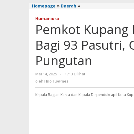
Pemkot
Homepage
»
Daerah
»
Kupang
Fasilitasi
Humaniora
Pemkot Kupang Fa
Nikah
Massal
Bagi
Bagi 93 Pasutri,
93
Pasutri,
Pungutan
Gratis
dan
Tanpa
oleh
Mei 14, 2025
-
1713 Dilihat
Pungutan
Hiro
oleh
Hiro Tu@mes
Tu@mes
Kepala Bagian Kesra dan Kepala Dispendukcapil Kota Kupa