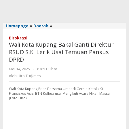
Wali
Homepage
»
Daerah
»
Kota
Kupang
Birokrasi
Wali Kota Kupang Bakal Ganti Direktur
Bakal
Ganti
RSUD S.K. Lerik Usai Temuan Pansus
Direktur
DPRD
RSUD
S.K.
oleh
Mei 14, 2025
-
6385 Dilihat
Hiro
Lerik
oleh
Hiro Tu@mes
Tu@mes
Usai
Temuan
Wali Kota Kupang Pose Bersama Umat di Gereja Katolik St
Pansus
Fransiskus Asisi BTN Kolhua usai Mengikuti Acara Nikah Massal.
DPRD
(Foto Hiro)