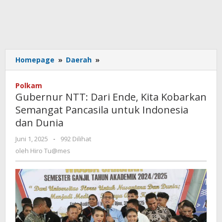
Gubernur
Homepage
»
Daerah
»
NTT:
Dari
Polkam
Ende,
Gubernur NTT: Dari Ende, Kita Kobarkan
Kita
Semangat Pancasila untuk Indonesia
Kobarkan
dan Dunia
Semangat
Pancasila
oleh
Juni 1, 2025
-
992 Dilihat
untuk
Hiro
oleh
Hiro Tu@mes
Indonesia
Tu@mes
dan
Dunia