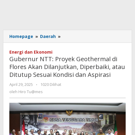
Gubernur
Homepage
»
Daerah
»
NTT:
Proyek
Energi dan Ekonomi
Geothermal
Gubernur NTT: Proyek Geothermal di
di
Flores Akan Dilanjutkan, Diperbaiki, atau
Flores
Ditutup Sesuai Kondisi dan Aspirasi
Akan
Dilanjutkan,
oleh
April 29, 2025
-
1020 Dilihat
Diperbaiki,
Hiro
oleh
Hiro Tu@mes
atau
Tu@mes
Ditutup
Sesuai
Kondisi
dan
Aspirasi