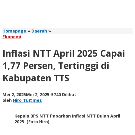
Inflasi
Homepage
»
Daerah
»
NTT
Ekonomi
April
2025
Inflasi NTT April 2025 Capai
Capai
1,77
1,77 Persen, Tertinggi di
Persen,
Tertinggi
Kabupaten TTS
di
Kabupaten
TTS
oleh
Mei 2, 2025
Mei 2, 2025
-
5740 Dilihat
Hiro
oleh
Hiro Tu@mes
Tu@mes
Kepala BPS NTT Paparkan Inflasi NTT Bulan April
2025. (Foto Hiro)