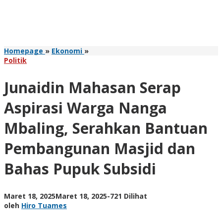
Junaidin
Homepage
»
Ekonomi
»
Mahasan
Politik
Serap
Aspirasi
Junaidin Mahasan Serap
Warga
Nanga
Aspirasi Warga Nanga
Mbaling,
Serahkan
Mbaling, Serahkan Bantuan
Bantuan
Pembangunan
Pembangunan Masjid dan
Masjid
dan
Bahas Pupuk Subsidi
Bahas
Pupuk
Subsidi
oleh
Maret 18, 2025
Maret 18, 2025
-
721 Dilihat
Hiro
oleh
Hiro Tuames
Tuames