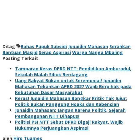
Ditag
Bahas Pupuk Subsidi
Junaidin Mahasan
Serahkan
Bantuan Masjid
Serap Aspirasi
Warga Nanga Mbaling
Posting Terkait
Tamparan Keras DPRD NTT: Pendidikan Amburadul,
Sekolah Malah Sibuk Berdagang
Uang Rakyat Bukan untuk Seremonial! Junaidin
Mahasan Tekankan APBD 2027 Wajib Berpihak pada
Kebutuhan Dasar Masyarakat
Keras! Junaidin Mahasan Bongkar Kritik Tak Jujur:
Politik Bukan Panggung Hoaks dan Kebencian
Junaidin Mahasan: Jangan Karena Politik, Sejarah
Pembangunan NTT Dihapus!
Politisi PSI NTT Sebut DPRD Digaji Rakyat, Wajib
Hukumnya Perjuangkan Aspirasi
oleh
Hiro Tuames