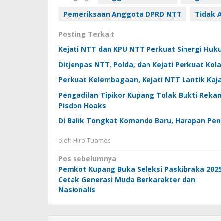
Pemeriksaan Anggota DPRD NTT
Tidak 
Posting Terkait
Kejati NTT dan KPU NTT Perkuat Sinergi Huk
Ditjenpas NTT, Polda, dan Kejati Perkuat K
Perkuat Kelembagaan, Kejati NTT Lantik Kajar
Pengadilan Tipikor Kupang Tolak Bukti Rek
Pisdon Hoaks
Di Balik Tongkat Komando Baru, Harapan P
oleh
Hiro Tuames
Navigasi
Pos sebelumnya
Pemkot Kupang Buka Seleksi Paskibraka 2025
pos
Cetak Generasi Muda Berkarakter dan
Nasionalis