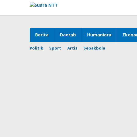
Lewati
ke
konten
Berita
Daerah
Humaniora
Ekono
Politik
Sport
Artis
Sepakbola