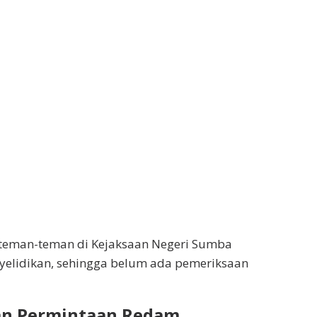
h teman-teman di Kejaksaan Negeri Sumba
nyelidikan, sehingga belum ada pemeriksaan
an Permintaan Redam