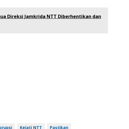
ua Direksi Jamkrida NTT Diberhentikan dan
orupsi
Kejati NTT
Pastikan