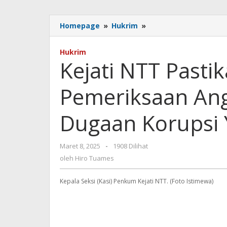
Kejati
Homepage
»
Hukrim
»
NTT
Pastikan
Hukrim
Tidak
Kejati NTT Pasti
Ada
Pemeriksaan
Pemeriksaan Ang
Anggota
DPRD
Terkait
Dugaan Korupsi 
Dugaan
Korupsi
Yayasan
oleh
Maret 8, 2025
-
1908 Dilihat
Tunas
Hiro
oleh
Hiro Tuames
Timur
Tuames
Kepala Seksi (Kasi) Penkum Kejati NTT. (Foto Istimewa)