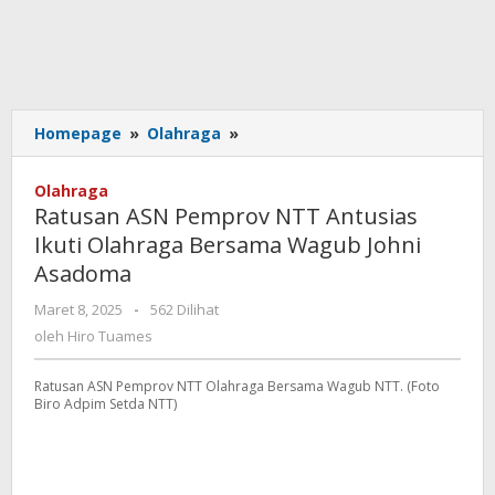
Ratusan
Homepage
»
Olahraga
»
ASN
Pemprov
Olahraga
NTT
Ratusan ASN Pemprov NTT Antusias
Antusias
Ikuti Olahraga Bersama Wagub Johni
Ikuti
Asadoma
Olahraga
Bersama
oleh
Maret 8, 2025
-
562 Dilihat
Wagub
Hiro
oleh
Hiro Tuames
Johni
Tuames
Asadoma
Ratusan ASN Pemprov NTT Olahraga Bersama Wagub NTT. (Foto
Biro Adpim Setda NTT)