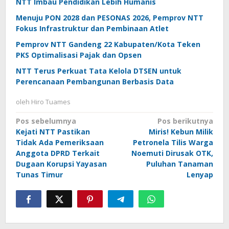
NTT Imbau Pendidikan Lebih Humanis
Menuju PON 2028 dan PESONAS 2026, Pemprov NTT
Fokus Infrastruktur dan Pembinaan Atlet
Pemprov NTT Gandeng 22 Kabupaten/Kota Teken
PKS Optimalisasi Pajak dan Opsen
NTT Terus Perkuat Tata Kelola DTSEN untuk
Perencanaan Pembangunan Berbasis Data
oleh
Hiro Tuames
Navigasi
Pos sebelumnya
Pos berikutnya
Kejati NTT Pastikan
Miris! Kebun Milik
pos
Tidak Ada Pemeriksaan
Petronela Tilis Warga
Anggota DPRD Terkait
Noemuti Dirusak OTK,
Dugaan Korupsi Yayasan
Puluhan Tanaman
Tunas Timur
Lenyap