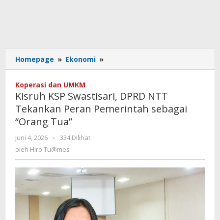
Kisruh
Homepage
»
Ekonomi
»
KSP
Swastisari,
Koperasi dan UMKM
DPRD
Kisruh KSP Swastisari, DPRD NTT
NTT
Tekankan Peran Pemerintah sebagai
Tekankan
“Orang Tua”
Peran
Pemerintah
oleh
Juni 4, 2026
-
334 Dilihat
sebagai
Hiro
oleh
Hiro Tu@mes
“Orang
Tu@mes
Tua”