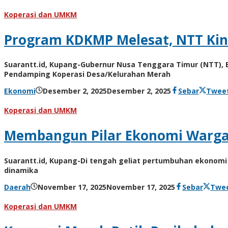
Hiro
Tu@mes
Koperasi dan UMKM
Program KDKMP Melesat, NTT Kini
Suarantt.id, Kupang-Gubernur Nusa Tenggara Timur (NTT),
Pendamping Koperasi Desa/Kelurahan Merah
oleh
Ekonomi
Desember 2, 2025
Desember 2, 2025
Sebar
Twee
Hiro
Tu@mes
Koperasi dan UMKM
Membangun Pilar Ekonomi Warga:
Suarantt.id, Kupang-Di tengah geliat pertumbuhan ekonomi
dinamika
oleh
Daerah
November 17, 2025
November 17, 2025
Sebar
Twe
Hiro
Tu@mes
Koperasi dan UMKM