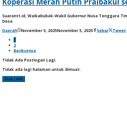
Koperasi Merah Putih Praibakul
Suarantt.id, Waikabubak-Wakil Gubernur Nusa Tenggara Timu
Desa
oleh
Daerah
November 5, 2025
November 5, 2025
Sebar
Tweet
Hiro
1
Tu@mes
2
Berikutnya
Tidak Ada Postingan Lagi.
Tidak ada lagi halaman untuk dimuat.
Muat Lebih