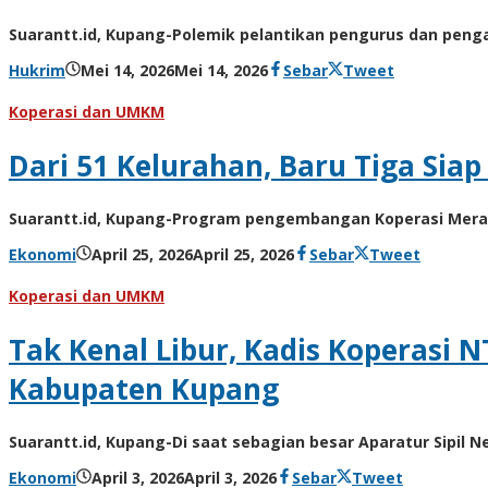
Suarantt.id, Kupang-Polemik pelantikan pengurus dan penga
oleh
Hukrim
Mei 14, 2026
Mei 14, 2026
Sebar
Tweet
Hiro
Tu@mes
Koperasi dan UMKM
Dari 51 Kelurahan, Baru Tiga Sia
Suarantt.id, Kupang-Program pengembangan Koperasi Merah P
oleh
Ekonomi
April 25, 2026
April 25, 2026
Sebar
Tweet
Hiro
Tu@mes
Koperasi dan UMKM
Tak Kenal Libur, Kadis Koperasi 
Kabupaten Kupang
Suarantt.id, Kupang-Di saat sebagian besar Aparatur Sipil N
oleh
Ekonomi
April 3, 2026
April 3, 2026
Sebar
Tweet