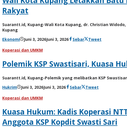
Wali Kota Kupang Letakkan Batu 
Rakyat
Suarantt.id, Kupang-Wali Kota Kupang, dr. Christian Wido
Kupang
oleh
Ekonomi
Juni 3, 2026
Juni 3, 2026
Sebar
Tweet
Hiro
Tu@mes
Koperasi dan UMKM
Polemik KSP Swastisari, Kuasa Hu
Suarantt.id, Kupang-Polemik yang melibatkan KSP Swastisar
oleh
Hukrim
Juni 3, 2026
Juni 3, 2026
Sebar
Tweet
Hiro
Tu@mes
Koperasi dan UMKM
Kuasa Hukum: Kadis Koperasi NTT
Anggota KSP Kopdit Swasti Sari