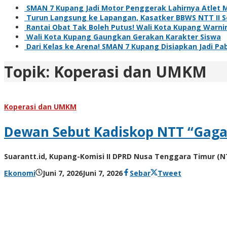
SMAN 7 Kupang Jadi Motor Penggerak Lahirnya Atlet 
Turun Langsung ke Lapangan, Kasatker BBWS NTT II 
Rantai Obat Tak Boleh Putus! Wali Kota Kupang Warn
Wali Kota Kupang Gaungkan Gerakan Karakter Siswa
Dari Kelas ke Arena! SMAN 7 Kupang Disiapkan Jadi Pa
Topik:
Koperasi dan UMKM
Koperasi dan UMKM
Dewan Sebut Kadiskop NTT “Gagal
Suarantt.id, Kupang-Komisi II DPRD Nusa Tenggara Timur (NT
oleh
Ekonomi
Juni 7, 2026
Juni 7, 2026
Sebar
Tweet
Hiro
Tu@mes