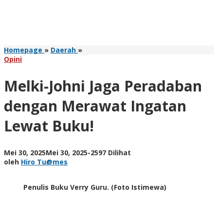
Melki-
Homepage
»
Daerah
»
Johni
Opini
Jaga
Peradaban
Melki-Johni Jaga Peradaban
dengan
Merawat
dengan Merawat Ingatan
Ingatan
Lewat
Lewat Buku!
Buku!
oleh
Mei 30, 2025
Mei 30, 2025
-
2597 Dilihat
Hiro
oleh
Hiro Tu@mes
Tu@mes
Penulis Buku Verry Guru. (Foto Istimewa)