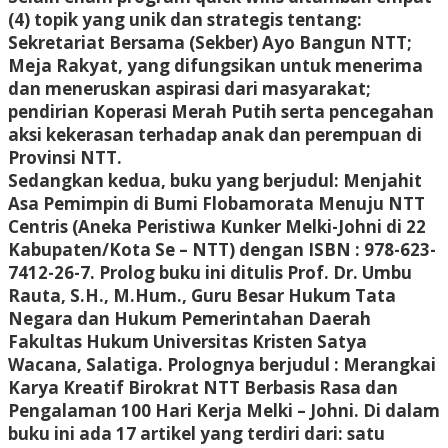
(4) topik yang unik dan strategis tentang:
Sekretariat Bersama (Sekber) Ayo Bangun NTT;
Meja Rakyat, yang difungsikan untuk menerima
dan meneruskan aspirasi dari masyarakat;
pendirian Koperasi Merah Putih serta pencegahan
aksi kekerasan terhadap anak dan perempuan di
Provinsi NTT.
Sedangkan kedua, buku yang berjudul: Menjahit
Asa Pemimpin di Bumi Flobamorata Menuju NTT
Centris (Aneka Peristiwa Kunker Melki-Johni di 22
Kabupaten/Kota Se – NTT) dengan ISBN : 978-623-
7412-26-7. Prolog buku ini ditulis Prof. Dr. Umbu
Rauta, S.H., M.Hum., Guru Besar Hukum Tata
Negara dan Hukum Pemerintahan Daerah
Fakultas Hukum Universitas Kristen Satya
Wacana, Salatiga. Prolognya berjudul : Merangkai
Karya Kreatif Birokrat NTT Berbasis Rasa dan
Pengalaman 100 Hari Kerja Melki – Johni. Di dalam
buku ini ada 17 artikel yang terdiri dari: satu