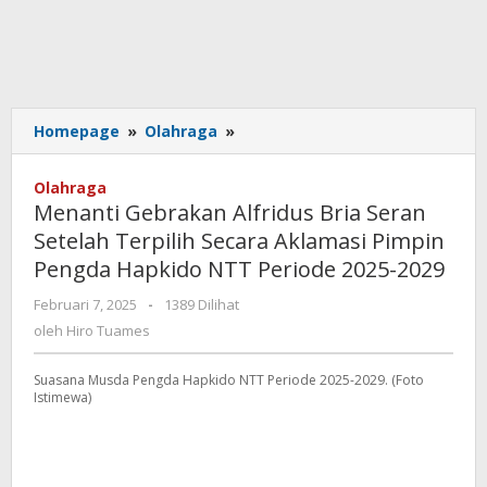
Menanti
Homepage
»
Olahraga
»
Gebrakan
Alfridus
Olahraga
Bria
Menanti Gebrakan Alfridus Bria Seran
Seran
Setelah Terpilih Secara Aklamasi Pimpin
Setelah
Pengda Hapkido NTT Periode 2025-2029
Terpilih
Secara
oleh
Februari 7, 2025
-
1389 Dilihat
Aklamasi
Hiro
oleh
Hiro Tuames
Pimpin
Tuames
Pengda
Hapkido
Suasana Musda Pengda Hapkido NTT Periode 2025-2029. (Foto
Istimewa)
NTT
Periode
2025-
2029