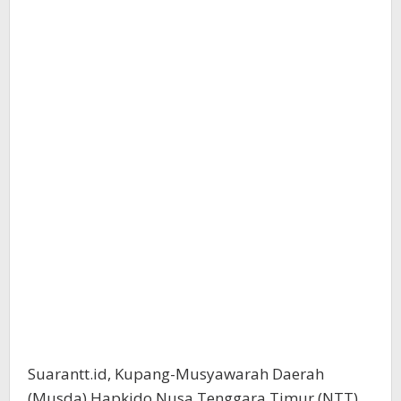
Suarantt.id, Kupang-Musyawarah Daerah
(Musda) Hapkido Nusa Tenggara Timur (NTT)