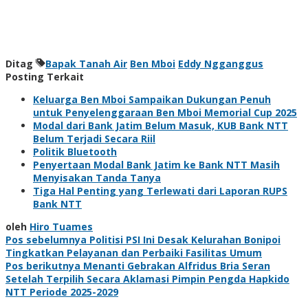
Ditag
Bapak Tanah Air
Ben Mboi
Eddy Ngganggus
Posting Terkait
Keluarga Ben Mboi Sampaikan Dukungan Penuh
untuk Penyelenggaraan Ben Mboi Memorial Cup 2025
Modal dari Bank Jatim Belum Masuk, KUB Bank NTT
Belum Terjadi Secara Riil
Politik Bluetooth
Penyertaan Modal Bank Jatim ke Bank NTT Masih
Menyisakan Tanda Tanya
Tiga Hal Penting yang Terlewati dari Laporan RUPS
Bank NTT
oleh
Hiro Tuames
Navigasi
Pos sebelumnya
Politisi PSI Ini Desak Kelurahan Bonipoi
Tingkatkan Pelayanan dan Perbaiki Fasilitas Umum
pos
Pos berikutnya
Menanti Gebrakan Alfridus Bria Seran
Setelah Terpilih Secara Aklamasi Pimpin Pengda Hapkido
NTT Periode 2025-2029