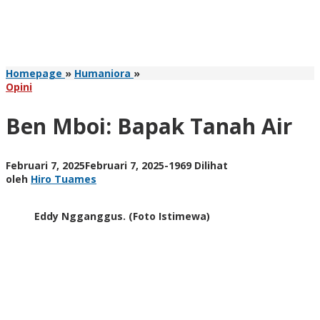
Ben
Homepage
»
Humaniora
»
Mboi:
Opini
Bapak
Tanah
Ben Mboi: Bapak Tanah Air
Air
oleh
Februari 7, 2025
Februari 7, 2025
-
1969 Dilihat
Hiro
oleh
Hiro Tuames
Tuames
Eddy Ngganggus. (Foto Istimewa)