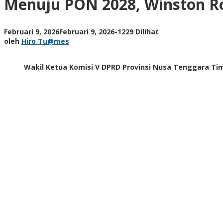
Menuju PON 2028, Winston R
Rondo
Dorong
Reformasi
oleh
Februari 9, 2026
Februari 9, 2026
-
1229 Dilihat
Total
Hiro
oleh
Hiro Tu@mes
Pembinaan
Tu@mes
Olahraga
NTT
Wakil Ketua Komisi V DPRD Provinsi Nusa Tenggara Tim