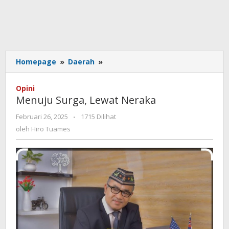
Menuju
Homepage
»
Daerah
»
Surga,
Lewat
Opini
Neraka
Menuju Surga, Lewat Neraka
oleh
Februari 26, 2025
-
1715 Dilihat
Hiro
oleh
Hiro Tuames
Tuames