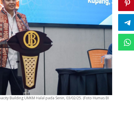
city Building UMKM Halal pada Senin, 03/02/25. (Foto Humas BI