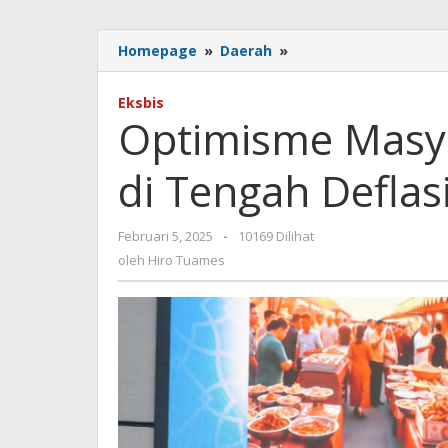
Optimisme
Homepage
»
Daerah
»
Masyarakat
NTT
Eksbis
Tetap
Optimisme Masya
Kuat
di
di Tengah Deflas
Tengah
Deflasi
Januari
oleh
Februari 5, 2025
-
10169 Dilihat
2025
Hiro
oleh
Hiro Tuames
Tuames