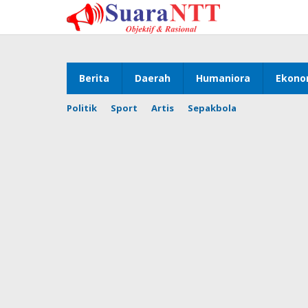
Lewati
ke
konten
Berita
Daerah
Humaniora
Ekono
Politik
Sport
Artis
Sepakbola