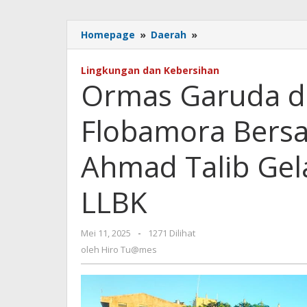
Ormas
Homepage
»
Daerah
»
Garuda
dan
Lingkungan dan Kebersihan
Garuda
Ormas Garuda da
Triple
XXX
Flobamora Bers
Flobamora
Bersama
Anggota
Ahmad Talib Gela
DPRD
Ahmad
LLBK
Talib
Gelar
Aksi
oleh
Mei 11, 2025
-
1271 Dilihat
Bersih
Hiro
oleh
Hiro Tu@mes
Pantai
Tu@mes
LLBK