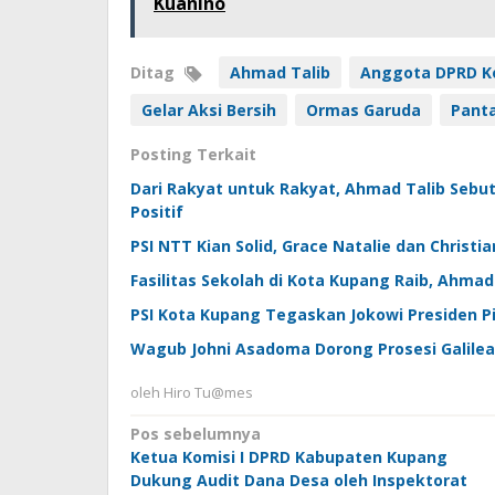
Kuanino
Ditag
Ahmad Talib
Anggota DPRD K
Gelar Aksi Bersih
Ormas Garuda
Panta
Posting Terkait
Dari Rakyat untuk Rakyat, Ahmad Talib Sebut
Positif
PSI NTT Kian Solid, Grace Natalie dan Christ
Fasilitas Sekolah di Kota Kupang Raib, Ahmad
PSI Kota Kupang Tegaskan Jokowi Presiden Pi
Wagub Johni Asadoma Dorong Prosesi Galilea G
oleh
Hiro Tu@mes
Navigasi
Pos sebelumnya
Ketua Komisi I DPRD Kabupaten Kupang
pos
Dukung Audit Dana Desa oleh Inspektorat