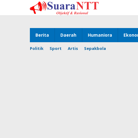
Lewati
ke
konten
Berita
Daerah
Humaniora
Ekono
Politik
Sport
Artis
Sepakbola