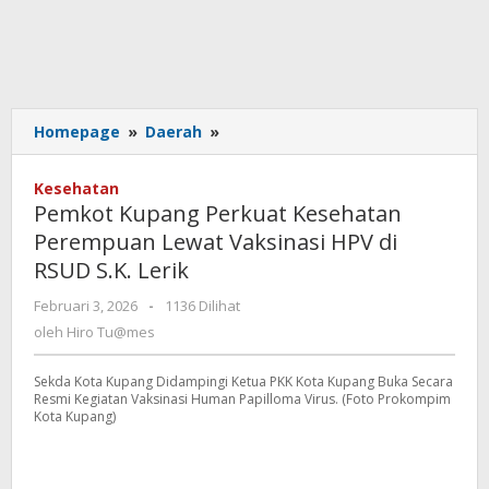
Pemkot
Homepage
»
Daerah
»
Kupang
Perkuat
Kesehatan
Kesehatan
Pemkot Kupang Perkuat Kesehatan
Perempuan
Perempuan Lewat Vaksinasi HPV di
Lewat
RSUD S.K. Lerik
Vaksinasi
HPV
oleh
Februari 3, 2026
-
1136 Dilihat
di
Hiro
oleh
Hiro Tu@mes
RSUD
Tu@mes
S.K.
Lerik
Sekda Kota Kupang Didampingi Ketua PKK Kota Kupang Buka Secara
Resmi Kegiatan Vaksinasi Human Papilloma Virus. (Foto Prokompim
Kota Kupang)