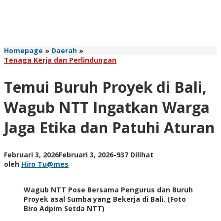
Temui
Homepage
»
Daerah
»
Buruh
Tenaga Kerja dan Perlindungan
Proyek
di
Temui Buruh Proyek di Bali,
Bali,
Wagub
Wagub NTT Ingatkan Warga
NTT
Ingatkan
Jaga Etika dan Patuhi Aturan
Warga
Jaga
Etika
dan
oleh
Februari 3, 2026
Februari 3, 2026
-
937 Dilihat
Patuhi
Hiro
oleh
Hiro Tu@mes
Aturan
Tu@mes
Wagub NTT Pose Bersama Pengurus dan Buruh
Proyek asal Sumba yang Bekerja di Bali. (Foto
Biro Adpim Setda NTT)