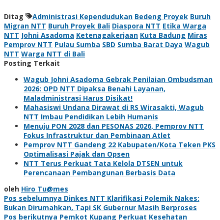
Ditag
Administrasi Kependudukan
Bedeng Proyek
Buruh
Migran NTT
Buruh Proyek Bali
Diaspora NTT
Etika Warga
NTT
Johni Asadoma
Ketenagakerjaan
Kuta Badung
Miras
Pemprov NTT
Pulau Sumba
SBD
Sumba Barat Daya
Wagub
NTT
Warga NTT di Bali
Posting Terkait
Wagub Johni Asadoma Gebrak Penilaian Ombudsman
2026: OPD NTT Dipaksa Benahi Layanan,
Maladministrasi Harus Disikat!
Mahasiswi Undana Dirawat di RS Wirasakti, Wagub
NTT Imbau Pendidikan Lebih Humanis
Menuju PON 2028 dan PESONAS 2026, Pemprov NTT
Fokus Infrastruktur dan Pembinaan Atlet
Pemprov NTT Gandeng 22 Kabupaten/Kota Teken PKS
Optimalisasi Pajak dan Opsen
NTT Terus Perkuat Tata Kelola DTSEN untuk
Perencanaan Pembangunan Berbasis Data
oleh
Hiro Tu@mes
Navigasi
Pos sebelumnya
Dinkes NTT Klarifikasi Polemik Nakes:
Bukan Dirumahkan, Tapi SK Gubernur Masih Berproses
pos
Pos berikutnya
Pemkot Kupang Perkuat Kesehatan