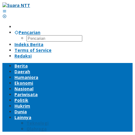
Lewati
ke
konten
Pencarian
Indeks Berita
Terms of Service
Redaksi
Berita
Daerah
Humaniora
Ekonomi
Nasional
Pariwisata
Politik
Hukrim
Dunia
Lainnya
Teknologi
Olahraga