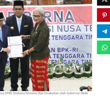
ua DPRD Emiliana Nomleni dan Disaksikan oleh Gubernur Melki