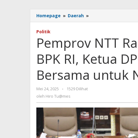
Pemprov
Homepage
»
Daerah
»
NTT
Raih
Politik
Opini
Pemprov NTT Rai
WTP
ke-
BPK RI, Ketua DPR
10
dari
BPK
Bersama untuk 
RI,
Ketua
DPRD:
oleh
Mei 24, 2025
-
1529 Dilihat
Ini
Hiro
oleh
Hiro Tu@mes
Prestasi
Tu@mes
Bersama
untuk
NTT