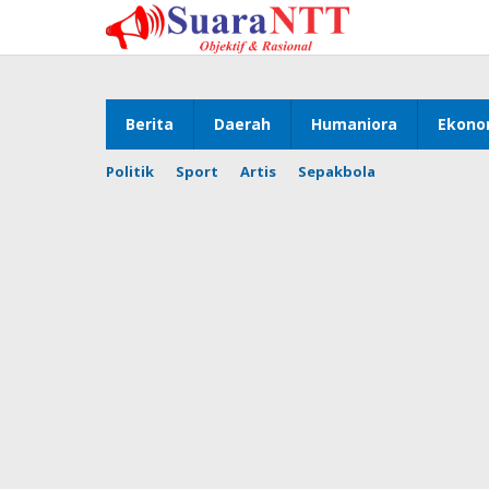
Lewati
ke
konten
Berita
Daerah
Humaniora
Ekono
Politik
Sport
Artis
Sepakbola