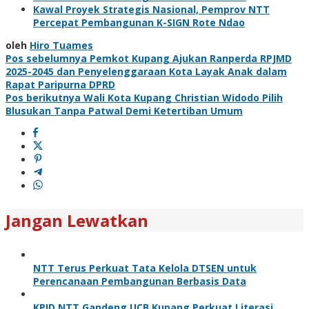
Kawal Proyek Strategis Nasional, Pemprov NTT
Percepat Pembangunan K-SIGN Rote Ndao
oleh
Hiro Tuames
Navigasi
Pos sebelumnya
Pemkot Kupang Ajukan Ranperda RPJMD
2025-2045 dan Penyelenggaraan Kota Layak Anak dalam
pos
Rapat Paripurna DPRD
Pos berikutnya
Wali Kota Kupang Christian Widodo Pilih
Blusukan Tanpa Patwal Demi Ketertiban Umum
Jangan Lewatkan
NTT Terus Perkuat Tata Kelola DTSEN untuk
Perencanaan Pembangunan Berbasis Data
KPID NTT Gandeng UCB Kupang Perkuat Literasi