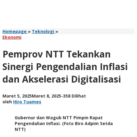
Pemprov
Homepage
»
Teknologi
»
NTT
Ekonomi
Tekankan
Sinergi
Pemprov NTT Tekankan
Pengendalian
Inflasi
Sinergi Pengendalian Inflasi
dan
Akselerasi
dan Akselerasi Digitalisasi
Digitalisasi
oleh
Maret 5, 2025
Maret 8, 2025
-
358 Dilihat
Hiro
oleh
Hiro Tuames
Tuames
Gubernur dan Wagub NTT Pimpin Rapat
Pengendalian Inflasi. (Foto Biro Adpim Setda
NTT)