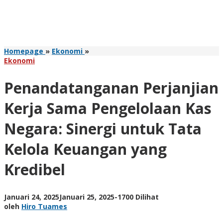
Penandatanganan
Homepage
»
Ekonomi
»
Perjanjian
Ekonomi
Kerja
Sama
Penandatanganan Perjanjian
Pengelolaan
Kas
Kerja Sama Pengelolaan Kas
Negara:
Sinergi
Negara: Sinergi untuk Tata
untuk
Tata
Kelola Keuangan yang
Kelola
Keuangan
Kredibel
yang
Kredibel
oleh
Januari 24, 2025
Januari 25, 2025
-
1700 Dilihat
Hiro
oleh
Hiro Tuames
Tuames