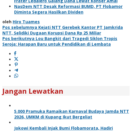
Frater Ledalero Galang Dana Lewat Konser Amal
NasDem NTT Desak Reformasi BUMD, PT Flobamor
Diminta Segera Hasilkan Dividen
oleh
Hiro Tuames
Navigasi
Pos sebelumnya
Kejati NTT Gerebek Kantor PT Jamkrida
NTT, Selidiki Dugaan Korupsi Dana Rp 25 Miliar
pos
Pos berikutnya
Lou Bangkit dari Tragedi Siklon Tropis
Seroja: Harapan Baru untuk Pendidikan di Lembata
Jangan Lewatkan
5.000 Pramuka Ramaikan Karnaval Budaya Jamda NTT
2026, UMKM di Kupang Ikut Bergeliat
Jokowi Kembali Injak Bumi Flobamorata, Hadiri