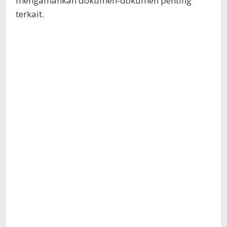
mengamankan dokumen-dokumen penting
terkait.