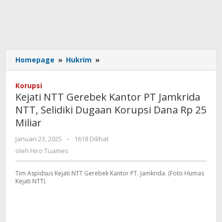
Kejati
Homepage
»
Hukrim
»
NTT
Gerebek
Korupsi
Kantor
Kejati NTT Gerebek Kantor PT Jamkrida
PT
NTT, Selidiki Dugaan Korupsi Dana Rp 25
Jamkrida
Miliar
NTT,
Selidiki
oleh
Januari 23, 2025
-
1618 Dilihat
Dugaan
Hiro
oleh
Hiro Tuames
Korupsi
Tuames
Dana
Rp
Tim Aspidsus Kejati NTT Gerebek Kantor PT. Jamkrida. (Foto Humas
Kejati NTT)
25
Miliar