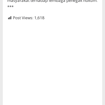
masyarakat terhadap lembaga penegak hukum.
***
Post Views:
1,618